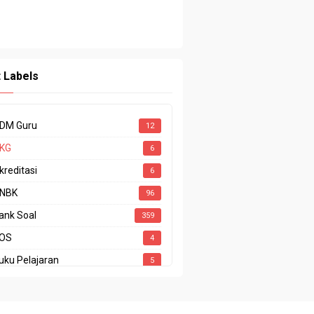
t Labels
DM Guru
12
KG
6
kreditasi
6
NBK
96
ank Soal
359
OS
4
uku Pelajaran
5
ODING
1
P
15