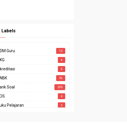
t Labels
DM Guru
12
KG
6
kreditasi
6
NBK
96
ank Soal
359
OS
4
uku Pelajaran
5
ODING
1
P
15