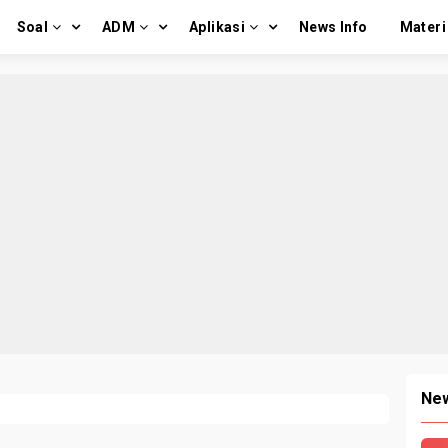
Soal
ADM
Aplikasi
News Info
Materi
New