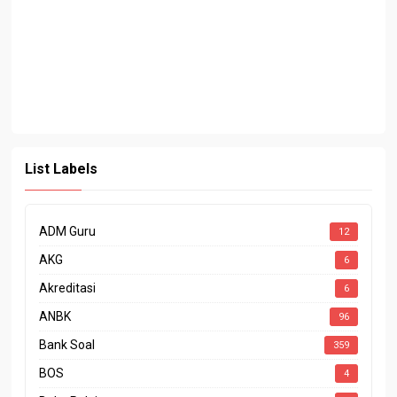
List Labels
ADM Guru
12
AKG
6
Akreditasi
6
ANBK
96
Bank Soal
359
BOS
4