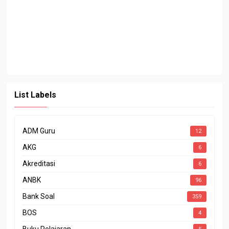
List Labels
ADM Guru
12
AKG
6
Akreditasi
6
ANBK
96
Bank Soal
359
BOS
4