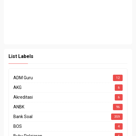
List Labels
ADM Guru
12
AKG
6
Akreditasi
6
ANBK
96
Bank Soal
359
BOS
4