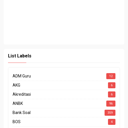
List Labels
ADM Guru
12
AKG
6
Akreditasi
6
ANBK
96
Bank Soal
359
BOS
4