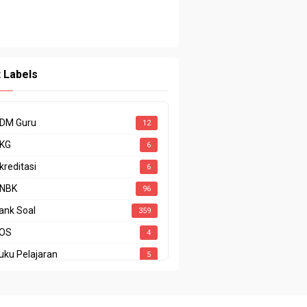
t Labels
DM Guru
12
KG
6
kreditasi
6
NBK
96
ank Soal
359
OS
4
uku Pelajaran
5
ODING
1
P
15