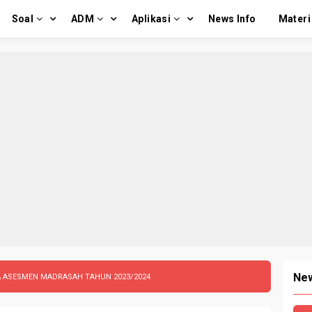
Soal
ADM
Aplikasi
News Info
Materi
New
A ASESMEN MADRASAH TAHUN 2023/2024