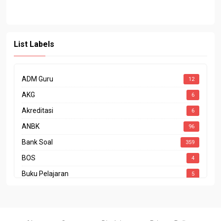
List Labels
ADM Guru
12
AKG
6
Akreditasi
6
ANBK
96
Bank Soal
359
BOS
4
Buku Pelajaran
5
CODING
1
CP
15