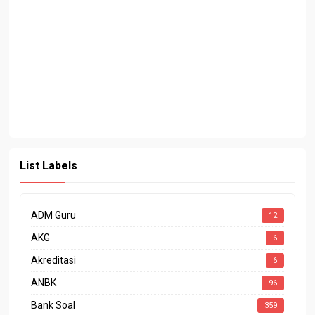
List Labels
ADM Guru
12
AKG
6
Akreditasi
6
ANBK
96
Bank Soal
359