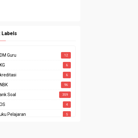
t Labels
DM Guru
12
KG
6
kreditasi
6
NBK
96
ank Soal
359
OS
4
uku Pelajaran
5
ODING
1
P
15