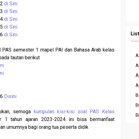
 2
di Sini
 3
di Sini
 4
di Sini
 5
di Sini
Lis
 6
di Sini
al PAS semester 1 mapel PAI dan Bahasa Arab kelas
A
pada tautan berikut
ini
A
ni
A
i
A
B
-6
Disini
B
gikan, semoga
kumpulan kisi-kisi soal PAS Kelas
B
 1 tahun ajaran 2023-2024 ini bisa bermanfaat
C
dan umumnya bagi orang tua peserta didik
C