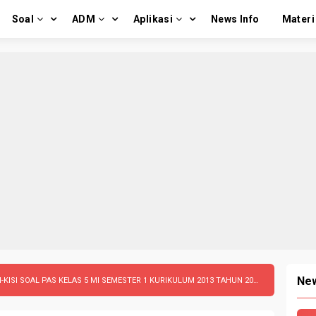
Soal
ADM
Aplikasi
News Info
Materi
New
ISI SOAL PAS KELAS 5 MI SEMESTER 1 KURIKULUM 2013 TAHUN 2023-2024