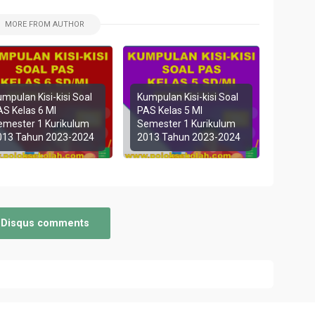
C
MORE FROM AUTHOR
E
F
I
mpulan Kisi-kisi Soal
Kumpulan Kisi-kisi Soal
K
AS Kelas 6 MI
PAS Kelas 5 MI
emester 1 Kurikulum
Semester 1 Kurikulum
K
013 Tahun 2023-2024
2013 Tahun 2023-2024
K
K
K
M
Disqus comments
M
M
N
P