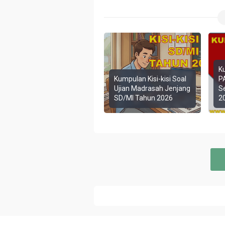
Ku
Kumpulan Kisi-kisi Soal
P
Ujian Madrasah Jenjang
S
SD/MI Tahun 2026
2